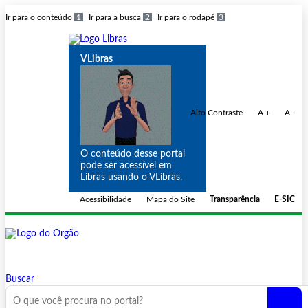
Ir para o conteúdo
1
Ir para a busca
2
Ir para o rodapé
3
VLibras
Alto Contraste
A +
A -
O conteúdo desse portal
pode ser acessível em
Libras usando o VLibras.
Acessibilidade
Mapa do Site
Transparência
E-SIC
Buscar