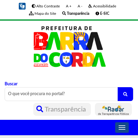
Alto Contraste
A +
A -
Acessibilidade
Mapa do Site
Transparência
E-SIC
Buscar
Transparência
Toggle
navigati