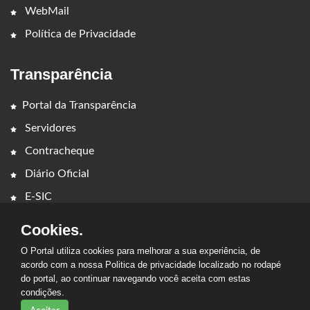
WebMail
Política de Privacidade
Transparência
Portal da Transparência
Servidores
Contracheque
Diário Oficial
E-SIC
Cookies.
O Portal utiliza cookies para melhorar a sua experiência, de
acordo com a nossa Politica de privacidade localizado no rodapé
do portal, ao continuar navegando você aceita com estas
2026 - PREFEITURA MUNICIPAL DE BARRA DO CORDA. Todos os
condições.
direitos reservados.