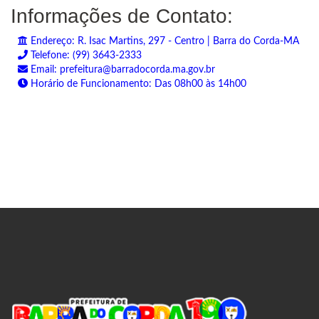
Informações de Contato:
Endereço: R. Isac Martins, 297 - Centro | Barra do Corda-MA
Telefone: (99) 3643-2333
Email: prefeitura@barradocorda.ma.gov.br
Horário de Funcionamento: Das 08h00 às 14h00