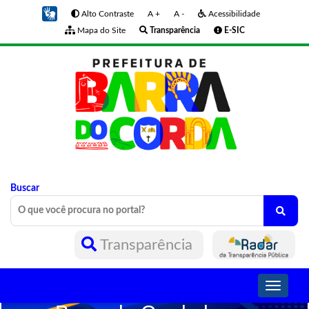
Alto Contraste
A +
A -
Acessibilidade
Mapa do Site
Transparência
E-SIC
Buscar
Transparência
Toggle
navigati