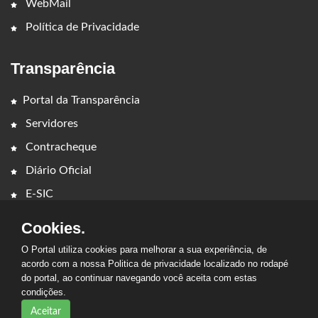
WebMail
Política de Privacidade
Transparência
Portal da Transparência
Servidores
Contracheque
Diário Oficial
E-SIC
Cookies.
O Portal utiliza cookies para melhorar a sua experiência, de
acordo com a nossa Politica de privacidade localizado no rodapé
do portal, ao continuar navegando você aceita com estas
2026 - PREFEITURA MUNICIPAL DE BARRA DO CORDA. Todos os
condições.
direitos reservados.
Aceitar