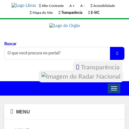
Alto Contraste
A +
A -
Acessibilidade
Mapa do Site
Transparência
E-SIC
Buscar
Transparência
Toggle
navigati
MENU