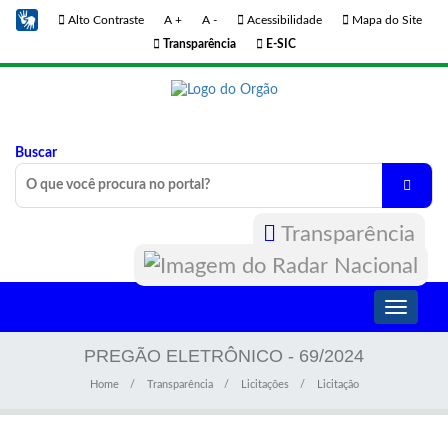
Alto Contraste
A +
A -
Acessibilidade
Mapa do Site
Transparência
E-SIC
Buscar
Transparência
Toggle
navigati
PREGÃO ELETRÔNICO - 69/2024
Home
Transparência
Licitações
Licitação