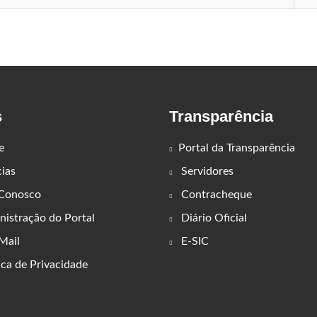
s
Transparência
e
Portal da Transparência
ias
Servidores
 Conosco
Contracheque
istração do Portal
Diário Oficial
ail
E-SIC
ica de Privacidade