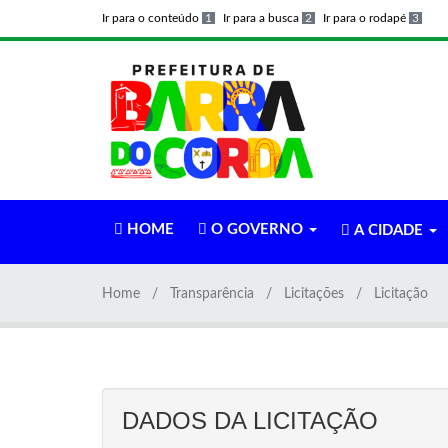
Ir para o conteúdo
1
Ir para a busca
2
Ir para o rodapé
3
HOME
O GOVERNO
A CIDADE
Home
Transparência
Licitações
Licitação
DADOS DA LICITAÇÃO