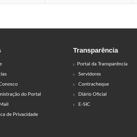
s
Transparência
e
Portal da Transparência
ias
Servidores
 Conosco
Contracheque
istração do Portal
Diário Oficial
ail
E-SIC
ica de Privacidade