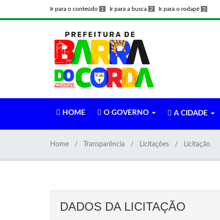
Ir para o conteúdo
1
Ir para a busca
2
Ir para o rodapé
3
HOME
O GOVERNO
A CIDADE
Home
Transparência
Licitações
Licitação
DADOS DA LICITAÇÃO