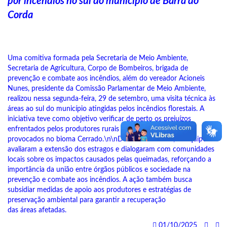
por incêndios no sul do município de Barra do
Corda
Uma comitiva formada pela Secretaria de Meio Ambiente,
Secretaria de Agricultura, Corpo de Bombeiros, brigada de
prevenção e combate aos incêndios, além do vereador Acioneis
Nunes, presidente da Comissão Parlamentar de Meio Ambiente,
realizou nessa segunda-feira, 29 de setembro, uma visita técnica às
áreas ao sul do município atingidas pelos incêndios florestais. A
iniciativa teve como objetivo verificar de perto os prejuízos
enfrentados pelos produtores rurais e os danos ambientais
provocados no bioma Cerrado.\n\nDurante a vistoria, as equipes
avaliaram a extensão dos estragos e dialogaram com comunidades
locais sobre os impactos causados pelas queimadas, reforçando a
importância da união entre órgãos públicos e sociedade na
prevenção e combate aos incêndios. A ação também busca
subsidiar medidas de apoio aos produtores e estratégias de
preservação ambiental para garantir a recuperação
das áreas afetadas.
01/10/2025