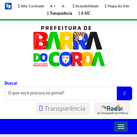
Alto Contraste
A +
A -
Acessibilidade
Mapa do Site
Transparência
E-SIC
Buscar
Transparência
Toggle
navigati