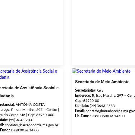
Secretaria de Meio Ambiente
retaria de Assistência Social e
Secretário(a):
Reis
dadania
Endereço:
R. Isac Martins, 297 – Cent
Cep: 65950-00
retário(a):
ANTÔNIA COSTA
Contato:
(99) 3643-2333
ereço:
R. Isac Martins, 297 – Centro |
Email:
contato@barradocorda.ma.gov
ra do Corda-MA | Cep: 65950-000
Hr. Func.:
Das 08h00 às 14h00
tato:
(99) 3643-233
il:
contato@barradocorda.ma.gov.br
 Func.:
Das8:00 às 14:00