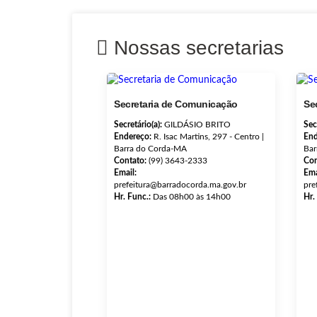
Nossas secretarias
Secretaria de Comunicação
Se
Secretário(a):
GILDÁSIO BRITO
Sec
Endereço:
R. Isac Martins, 297 - Centro |
End
Barra do Corda-MA
Bar
Contato:
(99) 3643-2333
Con
Email:
Ema
prefeitura@barradocorda.ma.gov.br
pre
Hr. Func.:
Das 08h00 às 14h00
Hr.