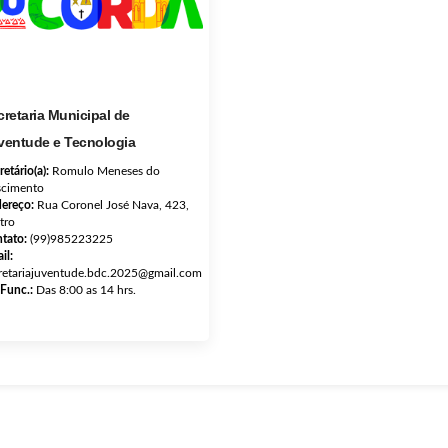
cretaria Municipal de
ventude e Tecnologia
retário(a):
Romulo Meneses do
cimento
ereço:
Rua Coronel José Nava, 423,
tro
tato:
(99)985223225
il:
retariajuventude.bdc.2025@gmail.com
 Func.:
Das 8:00 as 14 hrs.