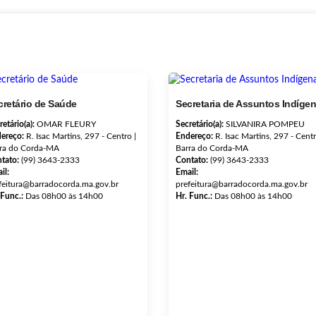
cretário de Saúde
Secretaria de Assuntos Indíge
retário(a):
OMAR FLEURY
Secretário(a):
SILVANIRA POMPEU
ereço:
R. Isac Martins, 297 - Centro |
Endereço:
R. Isac Martins, 297 - Centr
ra do Corda-MA
Barra do Corda-MA
tato:
(99) 3643-2333
Contato:
(99) 3643-2333
il:
Email:
feitura@barradocorda.ma.gov.br
prefeitura@barradocorda.ma.gov.br
 Func.:
Das 08h00 às 14h00
Hr. Func.:
Das 08h00 às 14h00