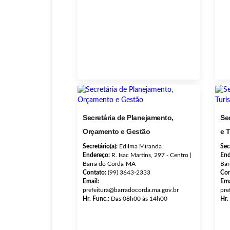
Secretária de Planejamento,
Se
Orçamento e Gestão
e 
Secretário(a):
Edilma Miranda
Sec
Endereço:
R. Isac Martins, 297 - Centro |
End
Barra do Corda-MA
Bar
Contato:
(99) 3643-2333
Con
Email:
Ema
prefeitura@barradocorda.ma.gov.br
pre
Hr. Func.:
Das 08h00 às 14h00
Hr.