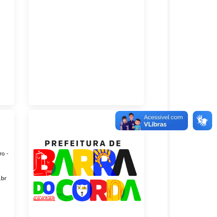
ro -
.br