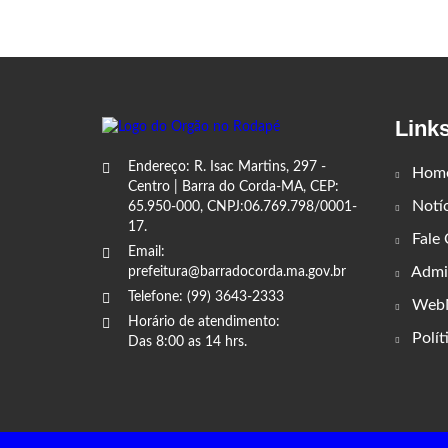
Link
Endereço: R. Isac Martins, 297 -
Hom
Centro | Barra do Corda-MA, CEP:
Notíc
65.950-000, CNPJ:06.769.798/0001-
17.
Fale
Email:
Admin
prefeitura@barradocorda.ma.gov.br
Telefone: (99) 3643-2333
WebM
Horário de atendimento:
Polít
Das 8:00 as 14 hrs.