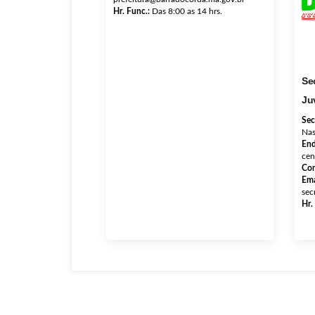
Hr. Func.:
Das 8:00 as 14 hrs.
Se
Ju
Sec
Nas
End
cen
Con
Ema
sec
Hr.