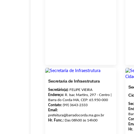
Secretaria de Infraestrutura
Sec
Secretário(a):
FELIPE VIEIRA
Ci
Endereço:
R. Isac Martins, 297 - Centro |
Barra do Corda-MA, CEP: 65.950-000
Sec
Contato:
(99) 3643-2333
End
Email:
Bar
prefeitura@barradocorda.ma.gov.br
Con
Hr. Func.:
Das 08h00 às 14h00
Ema
Hr.