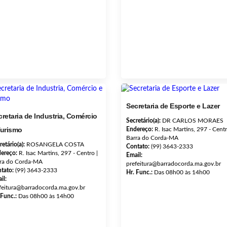
Secretaria de Esporte e Lazer
cretaria de Industria, Comércio
Secretário(a):
DR CARLOS MORAES
Turismo
Endereço:
R. Isac Martins, 297 - Centr
Barra do Corda-MA
retário(a):
ROSANGELA COSTA
Contato:
(99) 3643-2333
ereço:
R. Isac Martins, 297 - Centro |
Email:
ra do Corda-MA
prefeitura@barradocorda.ma.gov.br
tato:
(99) 3643-2333
Hr. Func.:
Das 08h00 às 14h00
il:
feitura@barradocorda.ma.gov.br
 Func.:
Das 08h00 às 14h00