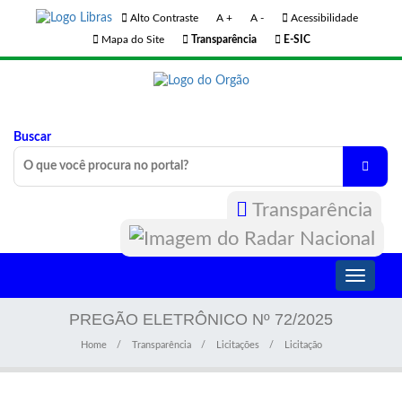
Alto Contraste
A +
A -
Acessibilidade
Mapa do Site
Transparência
E-SIC
Buscar
Transparência
Toggle
navigati
PREGÃO ELETRÔNICO Nº 72/2025
Home
Transparência
Licitações
Licitação