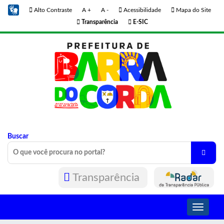
Alto Contraste
A +
A -
Acessibilidade
Mapa do Site
Transparência
E-SIC
Buscar
Transparência
Toggle
navigati